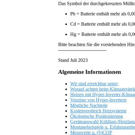
Das Symbol der durchgekreuzten Müllton
Pb = Batterie enthält mehr als 0,
Cd = Batterie enthält mehr als 
Hg = Batterie enthält mehr als 0,
Bitte beachten Sie die vorstehenden Hin
--------------------------------
Stand Juli 2023
Algemeine Informationen
Wir sind erreichbar unter:
Worauf achten beim Klimagerätek
Heizen mit Hyper-Inverter-Klima
Vorzüge von Hyper-Invertern
Mögliche Nachteile
Kostenvergleich Heizsysteme
Ökologische Positionierung
Geräteauswahl Kühllast-/Heizlast
Montagebeispiele u. Erfahrungsbe
Messwerte u. (S)COP