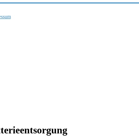
essum
tterieentsorgung