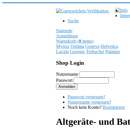
Info
Impr
Suche
Startseite
Anmeldung
Warenkorb (
0
items)
Mynxx
Optima
Geneva
Helvetica
Lucida
Georgia
Trebuchet
Palatino
Shop Login
Nutzername
Passwort
Passwort vergessen?
Nutzername vergessen?
Noch kein Konto?
Registrieren
Altgeräte- und Ba