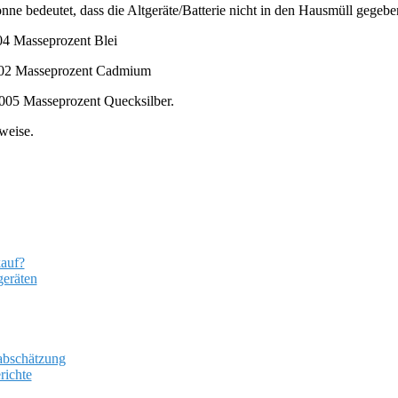
ne bedeutet, dass die Altgeräte/Batterie nicht in den Hausmüll gegebe
004 Masseprozent Blei
0,002 Masseprozent Cadmium
0005 Masseprozent Quecksilber.
weise.
auf?
geräten
abschätzung
richte