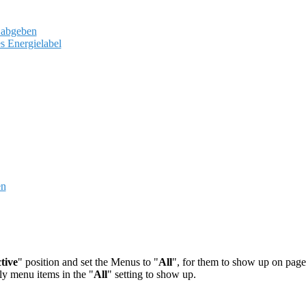
 abgeben
s Energielabel
en
tive
" position and set the Menus to "
All
", for them to show up on page
ly menu items in the "
All
" setting to show up.