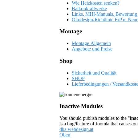
Wie Heizkosten senken?
Balkonkraftwerke
Links, MHI-Manuals, Bewertung
Ökodesign-Richtlinie ErP u. Neue
Montage
Montage-Allgemein
Angebote und Preise
Shop
Sicherheit und Qualität
SHOP
Lieferbedingungen / Versandkost
Inactive Modules
You should publish modules to the "
inac
is a bug/feature of Joomla that causes on
dks-webdesign.at
Oben