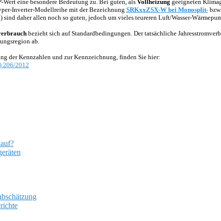
-Wert eine besondere Bedeutung zu. Bei guten, als
Vollheizung
geeigneten Klimage
Hyper-Inverter-Modellreihe mit der Bezeichnung
SRKxxZSX-W bei Monosplit-
bzw
sind daher allen noch so guten, jedoch um vieles teureren Luft/Wasser-Wärmepum
verbrauch
bezieht sich auf Standardbedingungen. Der tatsächliche Jahresstromver
ungsregion ab.
ung der Kennzahlen und zur Kennzeichnung, finden Sie hier:
) 206/2012
auf?
geräten
abschätzung
richte