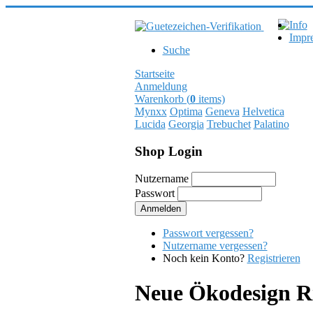
Info
Impr
Suche
Startseite
Anmeldung
Warenkorb (
0
items)
Mynxx
Optima
Geneva
Helvetica
Lucida
Georgia
Trebuchet
Palatino
Shop Login
Nutzername
Passwort
Passwort vergessen?
Nutzername vergessen?
Noch kein Konto?
Registrieren
Neue Ökodesign Ri