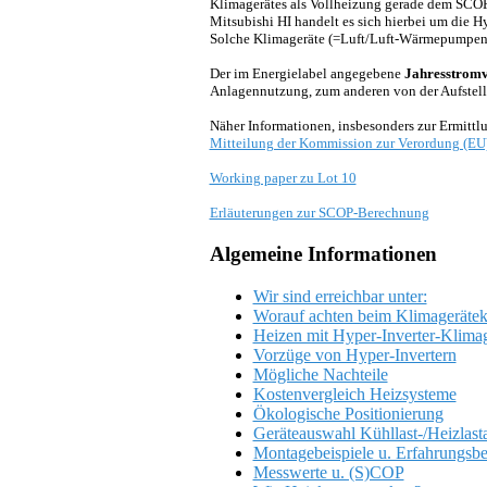
Klimagerätes als Vollheizung gerade dem SCOP
Mitsubishi HI handelt es sich hierbei um die 
Solche Klimageräte (=Luft/Luft-Wärmepumpen) 
Der im Energielabel angegebene
Jahresstrom
Anlagennutzung, zum anderen von der Aufstell
Näher Informationen, insbesonders zur Ermittl
Mitteilung der Kommission zur Verordung (EU
Working paper zu Lot 10
Erläuterungen zur SCOP-Berechnung
Algemeine Informationen
Wir sind erreichbar unter:
Worauf achten beim Klimagerätek
Heizen mit Hyper-Inverter-Klima
Vorzüge von Hyper-Invertern
Mögliche Nachteile
Kostenvergleich Heizsysteme
Ökologische Positionierung
Geräteauswahl Kühllast-/Heizlast
Montagebeispiele u. Erfahrungsbe
Messwerte u. (S)COP