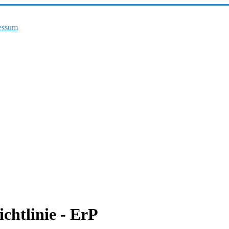
essum
chtlinie - ErP