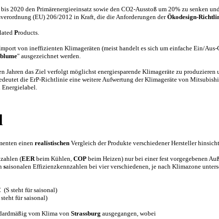
bis 2020 den Primärenergieeinsatz sowie den CO2-Ausstoß um 20% zu senken und 
sverordnung (EU) 206/2012 in Kraft, die die Anforderungen der
Ökodesign-Richtli
lated
P
roducts.
mport von ineffizienten Klimageräten (meist handelt es sich um einfache Ein/Aus-
blume
" ausgezeichnet werden.
len Jahren das Ziel verfolgt möglichst energiesparende Klimageräte zu produzieren
edeutet die ErP-Richtlinie eine weitere Aufwertung der Klimageräte von Mitsubishi
Energielabel.
l
umenten einen
realistischen
Vergleich der Produkte verschiedener Hersteller hinsich
zahlen (
EER
beim Kühlen,
COP
beim Heizen) nur bei einer fest vorgegebenen Au
en
s
aisonalen Effizienzkennzahlen bei vier verschiedenen, je nach Klimazone unte
S steht für saisonal)
teht für saisonal)
andardmäßig vom Klima von
Strassburg
ausgegangen, wobei