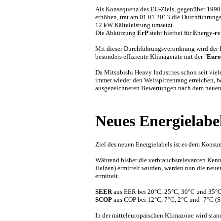
Als Konsequenz des EU-Ziels, gegenüber 1990 
erhöhen, trat am 01.01.2013 die Durchführung
12 kW Kälteleistung umsetzt.
Die Abkürzung
ErP
steht hierbei für
E
nergy-
r
e
Mit dieser Durchführungsverordnung wird der I
besonders effiziente Klimageräte mit der "
Euro
Da Mitsubishi Heavy Industries schon seit vie
immer wieder den Weltspitzenrang erreichen, b
ausgezeichneten Bewertungen nach dem neuen 
Neues Energielabe
Ziel des neuen Energielabels ist es dem Kons
Während bisher die verbrauchsrelevanten Kenn
Heizen) ermittelt wurden, werden nun die neu
ermittelt.
SEER
aus EER bei 20°C, 25°C, 30°C und 35°C (
SCOP
aus COP bei 12°C, 7°C, 2°C und -7°C (S s
In der mitteleuropäischen Klimazone wird st