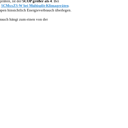
räten, ist der
SCOP größer als 4
. Bei
.
SCMxxZS-W bei Multisplit-Klimageräten
.
pen hinsichtlich Energieverbrauch überlegen.
brauch hängt zum einen von der