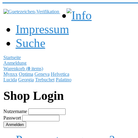
Info
Impressum
Suche
Startseite
Anmeldung
Warenkorb (
0
items)
Mynxx
Optima
Geneva
Helvetica
Lucida
Georgia
Trebuchet
Palatino
Shop Login
Nutzername
Passwort