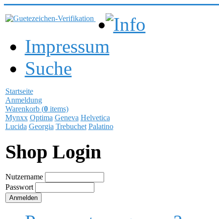
Info
Impressum
Suche
Startseite
Anmeldung
Warenkorb (
0
items)
Mynxx
Optima
Geneva
Helvetica
Lucida
Georgia
Trebuchet
Palatino
Shop Login
Nutzername
Passwort