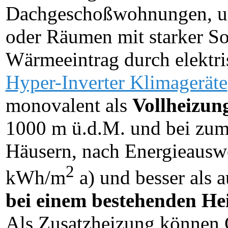
Dachgeschoßwohnungen, u
oder Räumen mit starker S
Wärmeeintrag durch elektris
Hyper-Inverter Klimageräte
monovalent als
Vollheizun
1000 m ü.d.M. und bei zumin
Häusern, nach Energieausw
2
kWh/m
a) und besser als a
bei einem bestehenden He
Als Zusatzheizung können G