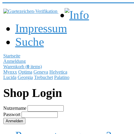
Info
Impressum
Suche
Startseite
Anmeldung
Warenkorb (
0
items)
Mynxx
Optima
Geneva
Helvetica
Lucida
Georgia
Trebuchet
Palatino
Shop Login
Nutzername
Passwort